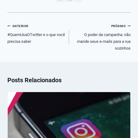
Navegação
ANTERIOR
PRÓXIMO
de
#QuemUsaOTwitter e o que você
O poder da campanha: não
precisa saber
mande seus e-mails para a rua
Post
sozinhos
Posts Relacionados