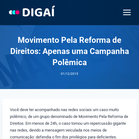
Pular
para
o
Conteúdo
Movimento Pela Reforma de
Direitos: Apenas uma Campanha
Polêmica
01/12/2015
Você deve ter acompanhado nas redes sociais um caso muito
polêmico, de um grupo denominado de Movimento Pela Reforma de
Direitos. Em menos de 24h, o caso tomou um repercussão gigante
nas redes, devido a mensagem veiculada nos meios de
comunicação: defendia o fim dos privilégios para deficientes.