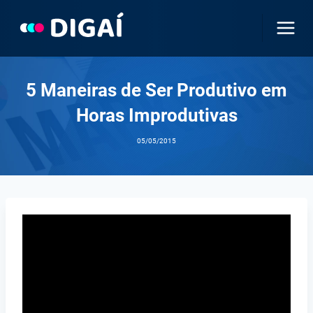
Pular
para
o
Conteúdo
5 Maneiras de Ser Produtivo em
Horas Improdutivas
05/05/2015