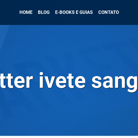
HOME
BLOG
E-BOOKS E GUIAS
CONTATO
tter ivete san