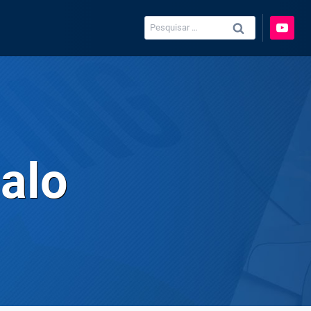
Pesquisar
por:
galo