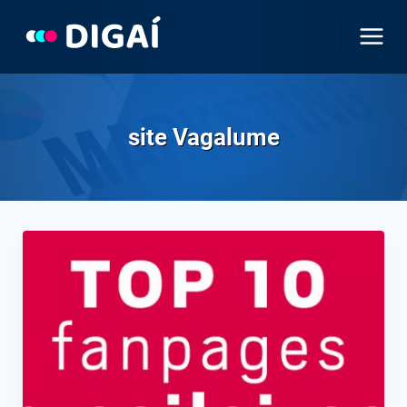
Pular
para
o
Conteúdo
site Vagalume