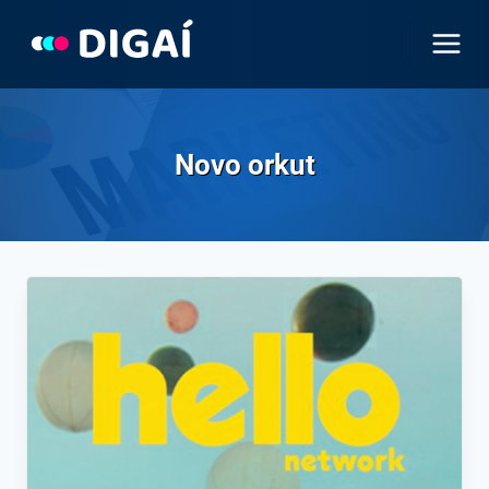
Pular
para
o
Conteúdo
Novo orkut