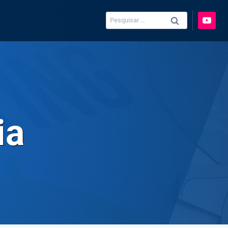
Pesquisar
por:
ia