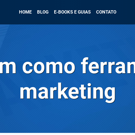
HOME
BLOG
E-BOOKS E GUIAS
CONTATO
am como ferra
marketing