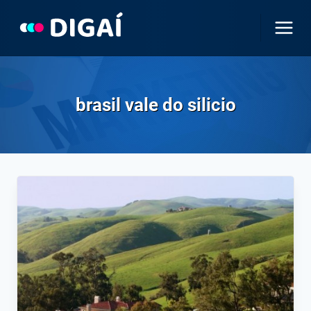
Pular
para
o
Conteúdo
brasil vale do silicio