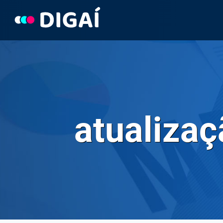
Pular
para
o
Conteúdo
atualiza