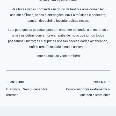
legado para a posteridade.
Nas horas vagas comanda um grupo de teatro e ama comer; ler;
assistir a filmes, séries e animações; ouvir a músicas e podcasts;
dançar; descobrir e inventar coisas novas.
Luta para que as pessoas possam entender o mundo, a si mesmas e
umas às outras com amor e empatia de modo que juntos todos
possamos unir forças e suprir as nossas necessidades alcançando,
enfim, uma felicidade plena e universal.
Entre nessa luta você também!
Navegação
ANTERIOR
PRÓXIMO
de
O Tronco E Seu Sucesso Na
Como descobrir exatamente o
Internet
que seu cliente quer
Post