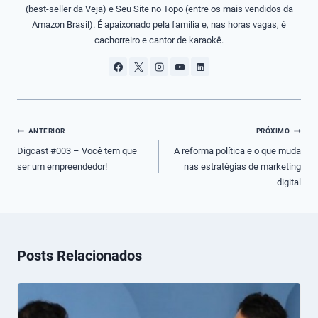
(best-seller da Veja) e Seu Site no Topo (entre os mais vendidos da
Amazon Brasil). É apaixonado pela família e, nas horas vagas, é
cachorreiro e cantor de karaokê.
Navegação
ANTERIOR
PRÓXIMO
de
Digcast #003 – Você tem que
A reforma política e o que muda
ser um empreendedor!
nas estratégias de marketing
Post
digital
Posts Relacionados